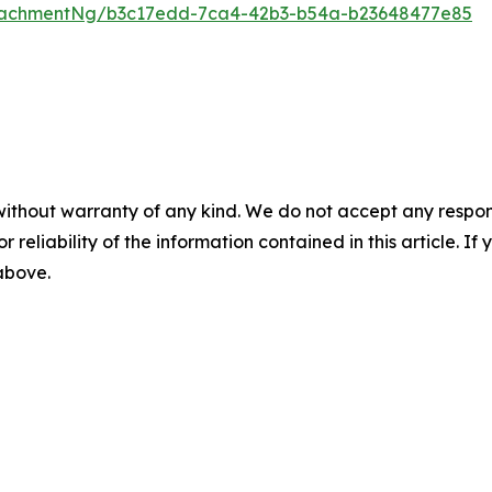
tachmentNg/b3c17edd-7ca4-42b3-b54a-b23648477e85
without warranty of any kind. We do not accept any responsib
r reliability of the information contained in this article. I
 above.