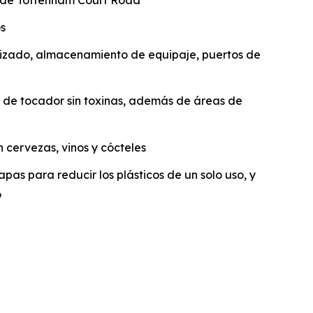
n de Tottenham Court Road
os
vizado, almacenamiento de equipaje, puertos de
os de tocador sin toxinas, además de áreas de
n cervezas, vinos y cócteles
apas para reducir los plásticos de un solo uso, y
o