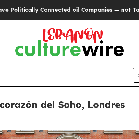
onnected oil Companies — not Taxpayers — the Ch
corazón del Soho, Londres