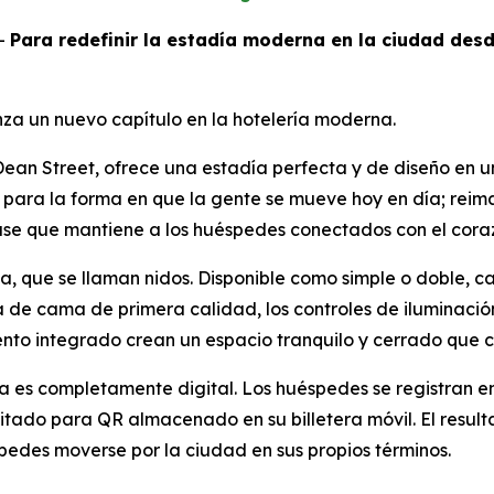
-
Para redefinir la estadía moderna en la ciudad des
za un nuevo capítulo en la hotelería moderna.
ean Street, ofrece una estadía perfecta y de diseño en u
para la forma en que la gente se mueve hoy en día; reimag
se que mantiene a los huéspedes conectados con el coraz
la, que se llaman nidos. Disponible como simple o doble, 
a de cama de primera calidad, los controles de iluminació
o integrado crean un espacio tranquilo y cerrado que con
a es completamente digital. Los huéspedes se registran en
ado para QR almacenado en su billetera móvil. El resultado
spedes moverse por la ciudad en sus propios términos.