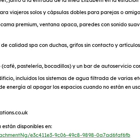
, junto a la entrada de la línea Elizabeth en la estació
para viajeros solos y cápsulas dobles para parejas o amig
de cama premium, ventana opaca, paredes con sonido sua
de calidad spa con duchas, grifos sin contacto y artícul
(café, pastelería, bocadillos) y un bar de autoservicio co
ficio, incluidos los sistemas de agua filtrada de varias et
o de energía al apagar los espacios cuando no están en us
tions.co.uk
están disponibles en:
achmentNg/e3c411e3-9c06-49c8-9898-0a7ad6faf6fb